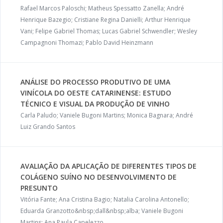
Rafael Marcos Paloschi; Matheus Spessatto Zanella; André
Henrique Bazegio; Cristiane Regina Danielli; Arthur Henrique
Vani; Felipe Gabriel Thomas; Lucas Gabriel Schwendler; Wesley
Campagnoni Thomazi; Pablo David Heinzmann
ANÁLISE DO PROCESSO PRODUTIVO DE UMA
VINÍCOLA DO OESTE CATARINENSE: ESTUDO
TÉCNICO E VISUAL DA PRODUÇÃO DE VINHO
Carla Paludo; Vaniele Bugoni Martins; Monica Bagnara; André
Luiz Grando Santos
AVALIAÇÃO DA APLICAÇÃO DE DIFERENTES TIPOS DE
COLÁGENO SUÍNO NO DESENVOLVIMENTO DE
PRESUNTO
Vitória Fante; Ana Cristina Bagio; Natalia Carolina Antonello;
Eduarda Granzotto&nbsp;dall&nbsp;alba; Vaniele Bugoni
Martins; Ana Paula Capelezzo